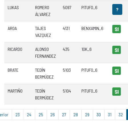
LUKAS
ROMERO
5097
PITUFO_6
?
ÁLVAREZ
AROA
TAJES
4131
BENXAMIN_6
SI
VAZQUEZ
RICARDO
ALONSO
435
10K_6
SI
FERNANDEZ
BRATE
TEDÍN
5103
PITUFO_6
SI
BERMÚDEZ
MARTIÑO
TEDÍN
5104
PITUFO_6
SI
BERMÚDEZ
erior
23
24
25
26
27
28
29
30
31
32