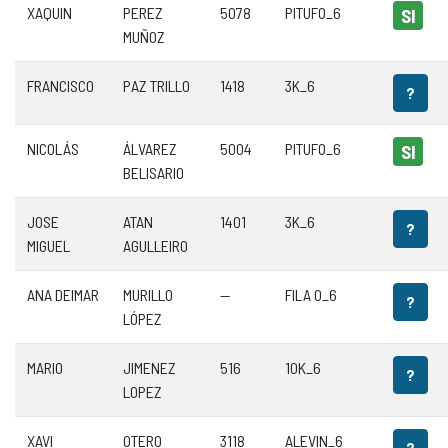
XAQUIN
PEREZ
5078
PITUFO_6
SI
MUÑOZ
FRANCISCO
PAZ TRILLO
1418
3K_6
?
NICOLÁS
ÁLVAREZ
5004
PITUFO_6
SI
BELISARIO
JOSE
ATAN
1401
3K_6
?
MIGUEL
AGULLEIRO
ANA DEIMAR
MURILLO
—
FILA 0_6
?
LÓPEZ
MARIO
JIMENEZ
516
10K_6
?
LOPEZ
XAVI
OTERO
3118
ALEVIN_6
?