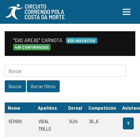
"DAS AREAS" CARNOTA
825 INSCRITOS
491 CONFIRMADOS
Nome
Apelidos
Dorsal
Competición
Asisten
SERGIO
VIDAL
1424
3K_6
?
TRILLO