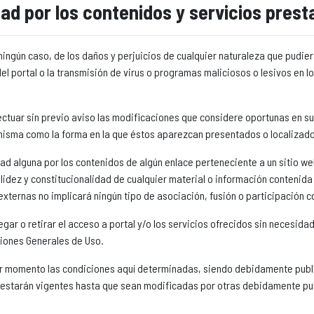
dad por los contenidos y servicios pres
ngún caso, de los daños y perjuicios de cualquier naturaleza que pudiera 
del portal o la transmisión de virus o programas maliciosos o lesivos en 
ctuar sin previo aviso las modificaciones que considere oportunas en su 
 misma como la forma en la que éstos aparezcan presentados o localizado
d alguna por los contenidos de algún enlace perteneciente a un sitio web
alidez y constitucionalidad de cualquier material o información contenida
 externas no implicará ningún tipo de asociación, fusión o participación 
ar o retirar el acceso a portal y/o los servicios ofrecidos sin necesidad
ciones Generales de Uso.
er momento las condiciones aquí determinadas, siendo debidamente publ
 y estarán vigentes hasta que sean modificadas por otras debidamente pu