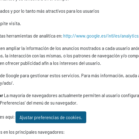
ados y por lo tanto más atractivos para los usuarios
pite visita.
tas herramientas de analítica en:
http://www.google.es/intl/es/analytic
en ampliar la información de los anuncios mostrados a cada usuario anón
ias, la interacción con las mismas, o los patrones de navegación y/o co
en ofrecer publicidad afín a los intereses del usuario.
ck de Google para gestionar estos servicios. Para más información, acud
cy/ads/.
or
La mayoría de navegadores actualmente permiten al usuario configurar
 ‘Preferencias’ del menú de su navegador.
es aquí:
Ajustar preferencias de cookies.
es en los principales navegadores: