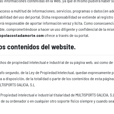
as informaciones contenidas en la Web, ya que el mismo pudiera haber s
cceso a multitud de informaciones, servicios, programas o datos (en ade
abilidad del uso del portal. Dicha responsabilidad se extiende al regist
será responsable de aportar información veraz y lícita. Como consecuenci
ble, comprometiéndose a hacer un uso diligente y confidencial de la mis
opolacostadamorte.com
ofrece a través de su portal.
los contenidos del website.
echos de propiedad intelectual e industrial de su página web, así como d
árrafo segundo, de la Ley de Propiedad Intelectual, quedan expresamente pr
 a disposición, de la totalidad o parte de los contenidos de esta página
ULTISPORTS GALICIA, S.L
ropiedad intelectual e industrial titularidad de MULTISPORTS GALICIA, S.L
o de su ordenador o en cualquier otro soporte físico siempre y cuando sea