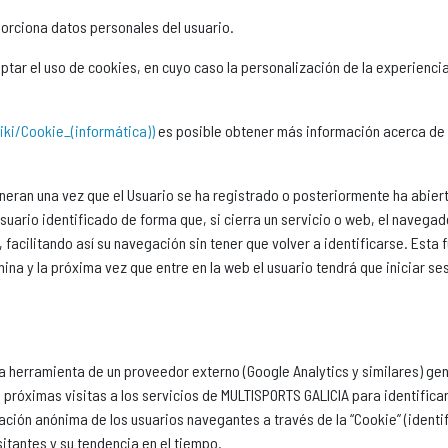
orciona datos personales del usuario.
tar el uso de cookies, en cuyo caso la personalización de la experienci
iki/Cookie_(informática))
es posible obtener más información acerca de 
eran una vez que el Usuario se ha registrado o posteriormente ha abierto 
usuario identificado de forma que, si cierra un servicio o web, el navega
 facilitando así su navegación sin tener que volver a identificarse. Esta 
mina y la próxima vez que entre en la web el usuario tendrá que iniciar se
a herramienta de un proveedor externo (Google Analytics y similares) gene
n próximas visitas a los servicios de MULTISPORTS GALICIA para identifica
cación anónima de los usuarios navegantes a través de la “Cookie” (identi
itantes y su tendencia en el tiempo.