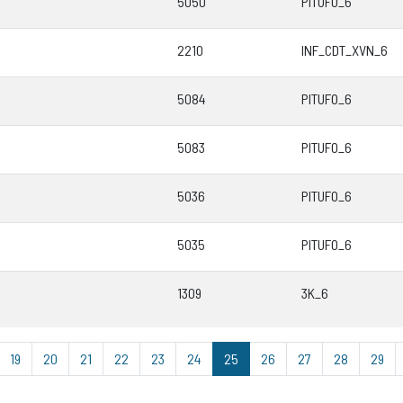
5050
PITUFO_6
2210
INF_CDT_XVN_6
5084
PITUFO_6
5083
PITUFO_6
5036
PITUFO_6
5035
PITUFO_6
1309
3K_6
19
20
21
22
23
24
25
26
27
28
29