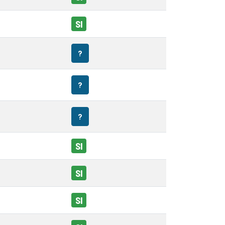
SI
?
?
?
SI
SI
SI