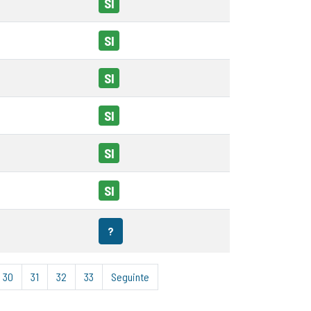
SI
SI
SI
SI
SI
SI
?
30
31
32
33
Seguinte