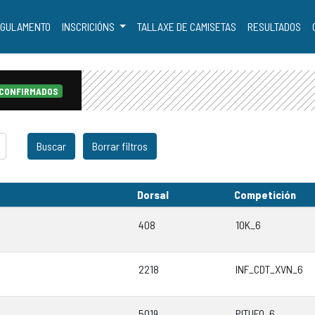
GULAMENTO
INSCRICIÓNS
TALLAXE DE CAMISETAS
RESULTADOS
 CONFIRMADOS
Dorsal
Competición
408
10K_6
2218
INF_CDT_XVN_6
5019
PITUFO_6