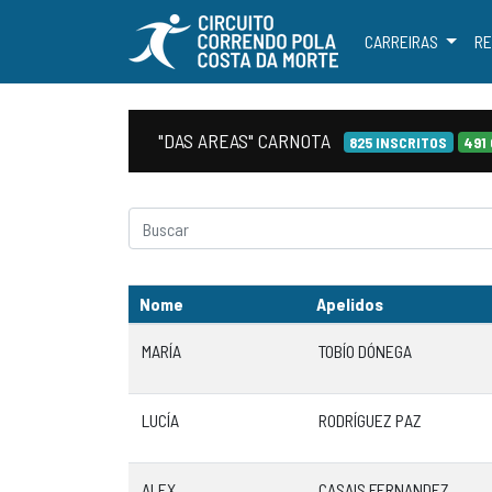
CARREIRAS
RE
"DAS AREAS" CARNOTA
825 INSCRITOS
491
Nome
Apelidos
MARÍA
TOBÍO DÓNEGA
LUCÍA
RODRÍGUEZ PAZ
ALEX
CASAIS FERNANDEZ