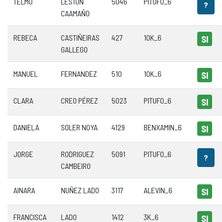
TELMO
LESTÓN
5046
PITUFO_6
?
CAAMAÑO
REBECA
CASTIÑEIRAS
427
10K_6
SI
GALLEGO
MANUEL
FERNANDEZ
510
10K_6
SI
CLARA
CREO PÉREZ
5023
PITUFO_6
SI
DANIELA
SOLER NOYA
4129
BENXAMIN_6
SI
JORGE
RODRIGUEZ
5091
PITUFO_6
?
CAMBEIRO
AINARA
NUÑEZ LADO
3117
ALEVIN_6
SI
FRANCISCA
LADO
1412
3K_6
SI