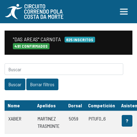
"DAS AREAS" CARNOTA
825 INSCRITOS
491 CONFIRMADOS
Nome
Apelidos
Dorsal
Competición
Asisten
XABIER
MARTINEZ
5059
PITUFO_6
?
TRASMONTE