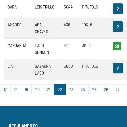
SARA
LEIS TRILLO
5044
PITUFO_6
?
AMADEO
ABAL
436
10K_6
?
CHAVES
MARGARITA
LADO
1413
3K_6
SI
SENDON
LÍA
BAZARRA
5008
PITUFO_6
?
LAGO
17
18
19
20
21
22
23
24
25
26
27
REGULAMENTO