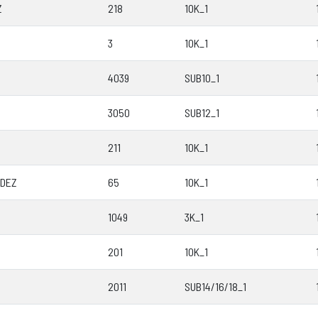
Z
218
10K_1
3
10K_1
4039
SUB10_1
3050
SUB12_1
211
10K_1
NDEZ
65
10K_1
1049
3K_1
201
10K_1
2011
SUB14/16/18_1