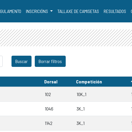
GULAMENTO
INSCRICIÓNS
TALLAXE DE CAMISETAS
RESULTADOS
Dorsal
Competición
102
10K_1
1046
3K_1
1142
3K_1