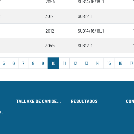
Z
2054
SUB14/16/18_1
Z
3019
SUB12_1
2012
SUB14/16/18_1
3045
SUB12_1
5
6
7
8
9
10
11
12
13
14
15
16
17
TALLAXE DE CAMISETAS
RESULTADOS
CO
LISTADO DE INSCRITOS NO CIRCUÍTO