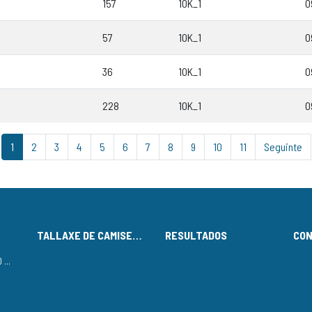
157
10K_1
0
57
10K_1
0
36
10K_1
0
228
10K_1
0
1
2
3
4
5
6
7
8
9
10
11
Seguinte
TALLAXE DE CAMISETAS
RESULTADOS
CO
LISTADO DE INSCRITOS NO CIRCUÍTO