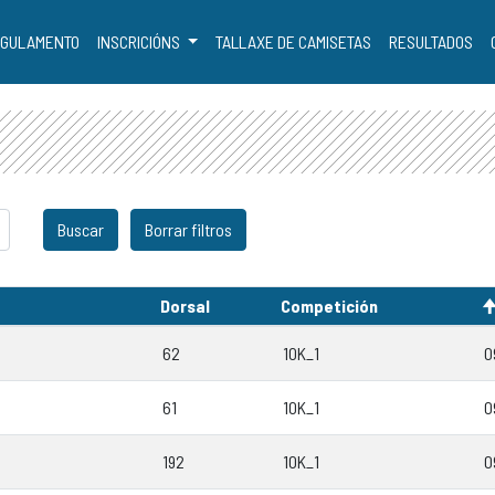
GULAMENTO
INSCRICIÓNS
TALLAXE DE CAMISETAS
RESULTADOS
Dorsal
Competición
62
10K_1
0
61
10K_1
0
192
10K_1
0