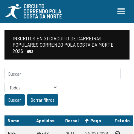
INSCRITOS EN XI CIRCUITO DE CARREIRAS
POPULARES CORRENDO POLA COSTA DA MORTE
2026
652
Sexo
Borrar filtros
Nome
Apelidos
Dorsal
Pago
Estado
EIRE
AREAS
2013
24/02/2026