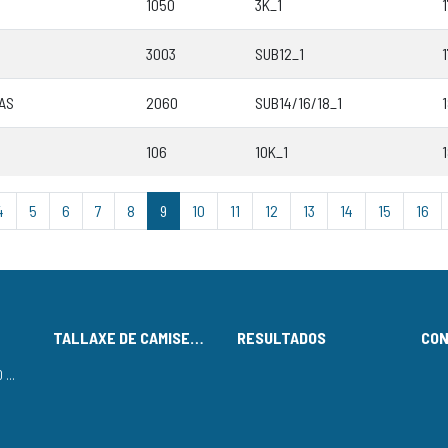
1050
3K_1
3003
SUB12_1
AS
2060
SUB14/16/18_1
106
10K_1
4
5
6
7
8
9
10
11
12
13
14
15
16
TALLAXE DE CAMISETAS
RESULTADOS
CO
LISTADO DE INSCRITOS NO CIRCUÍTO