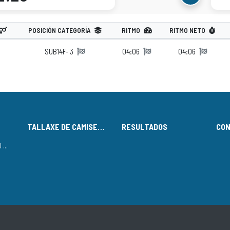
POSICIÓN CATEGORÍA
RITMO
RITMO NETO
SUB14F- 3
04:06
04:06
TALLAXE DE CAMISETAS
RESULTADOS
CO
LISTADO DE INSCRITOS NO CIRCUÍTO