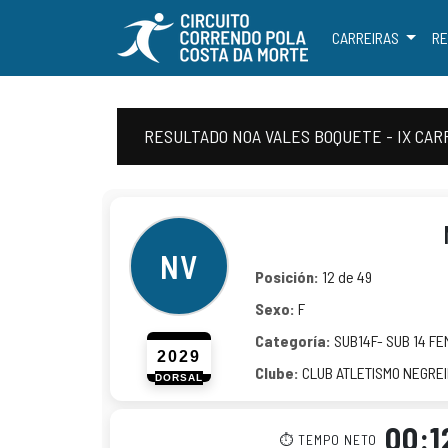
CARREIRAS
RE
RESULTADO NOA VALES BOQUETE - IX CAR
NV
Posición:
12 de 49
Sexo:
F
Categoría:
SUB14F- SUB 14 FE
2029
Clube:
CLUB ATLETISMO NEGRE
DORSAL
00:1
⏱ TEMPO NETO