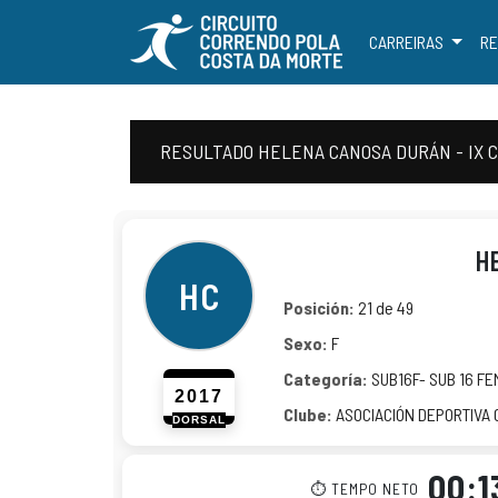
CARREIRAS
RE
RESULTADO HELENA CANOSA DURÁN - IX 
H
HC
Posición:
21 de 49
Sexo:
F
Categoría:
SUB16F- SUB 16 FE
2017
Clube:
ASOCIACIÓN DEPORTIVA 
DORSAL
00:1
⏱ TEMPO NETO