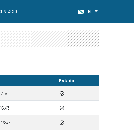
CONTACTO
GL
Estado
13:51
16:43
 16:43