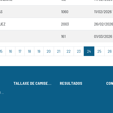
AS
1060
11/02/2026 
GUEZ
2003
26/02/2026 
161
01/03/2026
15
16
17
18
19
20
21
22
23
24
25
26
TALLAXE DE CAMISETAS
RESULTADOS
CO
LISTADO DE INSCRITOS NO CIRCUÍTO