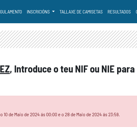
GULAMENTO
INSCRICIÓNS
TALLAXE DE CAMISETAS
RESULTADOS
EZ
, Introduce o teu NIF ou NIE para
 o 10 de Maio de 2024 ás 00:00 e o 28 de Maio de 2024 ás 23:59.