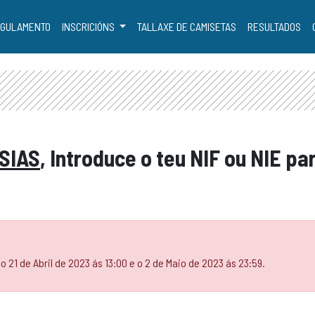
GULAMENTO
INSCRICIÓNS
TALLAXE DE CAMISETAS
RESULTADOS
SIAS
, Introduce o teu NIF ou NIE pa
o 21 de Abril de 2023 ás 13:00 e o 2 de Maio de 2023 ás 23:59.