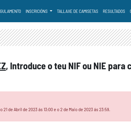
GULAMENTO
INSCRICIÓNS
TALLAXE DE CAMISETAS
RESULTADOS
EZ
, Introduce o teu NIF ou NIE para
o 21 de Abril de 2023 ás 13:00 e o 2 de Maio de 2023 ás 23:59.