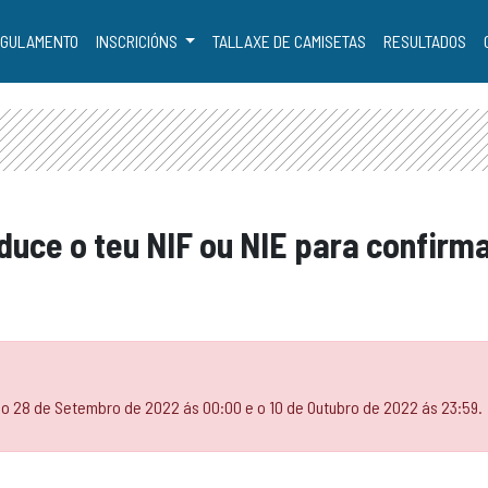
GULAMENTO
INSCRICIÓNS
TALLAXE DE CAMISETAS
RESULTADOS
oduce o teu NIF ou NIE para confirm
e o 28 de Setembro de 2022 ás 00:00 e o 10 de Outubro de 2022 ás 23:59.