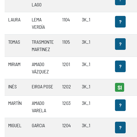
LAGO
LAURA
LEMA
1104
3K_1
?
VERDÍA
TOMAS
TRASMONTE
1105
3K_1
?
MARTINEZ
MIRIAM
AMADO
1201
3K_1
?
VÁZQUEZ
INÉS
EIROA POSE
1202
3K_1
SI
MARTÍN
AMADO
1203
3K_1
?
VARELA
MIGUEL
GARCIA
1204
3K_1
?