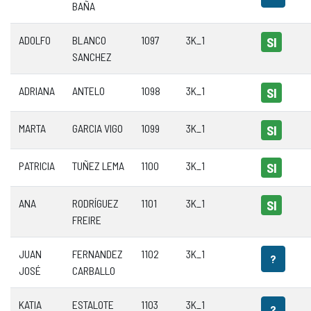
BAÑA
ADOLFO
BLANCO
1097
3K_1
SI
SANCHEZ
ADRIANA
ANTELO
1098
3K_1
SI
MARTA
GARCIA VIGO
1099
3K_1
SI
PATRICIA
TUÑEZ LEMA
1100
3K_1
SI
ANA
RODRÍGUEZ
1101
3K_1
SI
FREIRE
JUAN
FERNANDEZ
1102
3K_1
?
JOSÉ
CARBALLO
KATIA
ESTALOTE
1103
3K_1
?