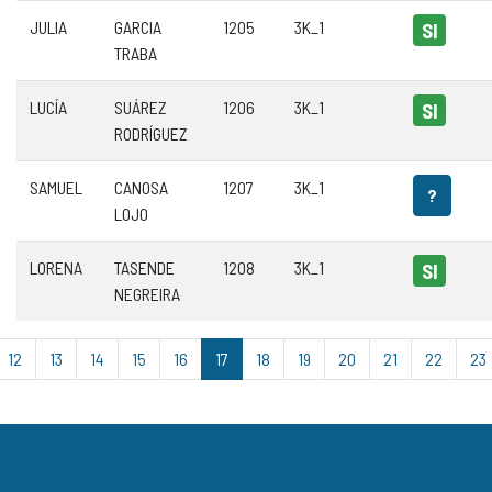
JULIA
GARCIA
1205
3K_1
SI
TRABA
LUCÍA
SUÁREZ
1206
3K_1
SI
RODRÍGUEZ
SAMUEL
CANOSA
1207
3K_1
?
LOJO
LORENA
TASENDE
1208
3K_1
SI
NEGREIRA
12
13
14
15
16
17
18
19
20
21
22
23