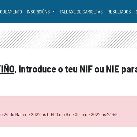
GULAMENTO
INSCRICIÓNS
TALLAXE DE CAMISETAS
RESULTADOS
VIÑO
, Introduce o teu NIF ou NIE pa
 o 24 de Maio de 2022 ás 00:00 e o 6 de Xuño de 2022 ás 23:59.