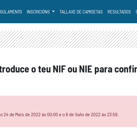
GULAMENTO
INSCRICIÓNS
TALLAXE DE CAMISETAS
RESULTADOS
ntroduce o teu NIF ou NIE para conf
 o 24 de Maio de 2022 ás 00:00 e o 6 de Xuño de 2022 ás 23:59.