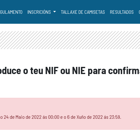
GULAMENTO
INSCRICIÓNS
TALLAXE DE CAMISETAS
RESULTADOS
roduce o teu NIF ou NIE para confirm
 o 24 de Maio de 2022 ás 00:00 e o 6 de Xuño de 2022 ás 23:59.