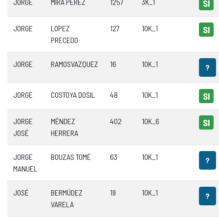
JORGE
MIRA PÉREZ
1257
3K_1
SI
JORGE
LOPEZ
127
10K_1
SI
PRECEDO
JORGE
RAMOSVAZQUEZ
16
10K_1
?
JORGE
COSTOYA DOSIL
48
10K_1
SI
JORGE
MÉNDEZ
402
10K_6
SI
JOSÉ
HERRERA
JORGE
BOUZAS TOMÉ
63
10K_1
?
MANUEL
JOSÉ
BERMÚDEZ
19
10K_1
?
VARELA