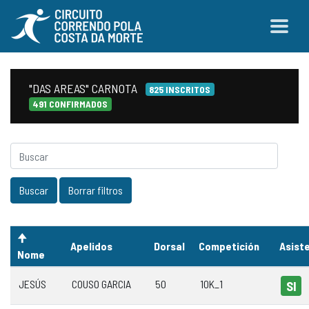
"DAS AREAS" CARNOTA
825 INSCRITOS
491 CONFIRMADOS
Apelidos
Dorsal
Competición
Asist
Nome
JESÚS
COUSO GARCIA
50
10K_1
SI