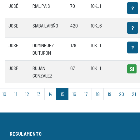
JOSÉ
RIAL PAIS
70
10K_1
?
JOSE
SIABA LARIÑO
420
10K_6
?
JOSE
DOMINGUEZ
179
10K_1
?
BUITURON
JOSE
BUJAN
67
10K_1
SI
GONZALEZ
10
11
12
13
14
15
16
17
18
19
20
21
REGULAMENTO