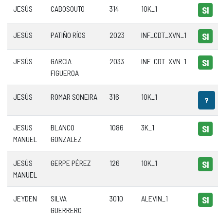
JESÚS
CABOSOUTO
314
10K_1
SI
JESÚS
PATIÑO RÍOS
2023
INF_CDT_XVN_1
SI
JESÚS
GARCIA
2033
INF_CDT_XVN_1
SI
FIGUEROA
JESÚS
ROMAR SONEIRA
316
10K_1
?
JESUS
BLANCO
1086
3K_1
SI
MANUEL
GONZALEZ
JESÚS
GERPE PÉREZ
126
10K_1
SI
MANUEL
JEYDEN
SILVA
3010
ALEVIN_1
SI
GUERRERO