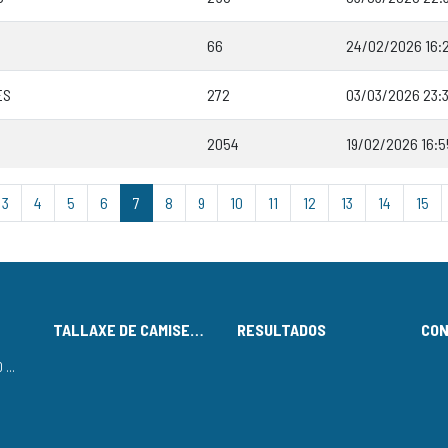
66
24/02/2026 16:
ES
272
03/03/2026 23:
2054
19/02/2026 16:5
3
4
5
6
7
8
9
10
11
12
13
14
15
TALLAXE DE CAMISETAS
RESULTADOS
CO
LISTADO DE INSCRITOS NO CIRCUÍTO