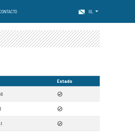
CONTACTO
GL
Estado
56
3
51