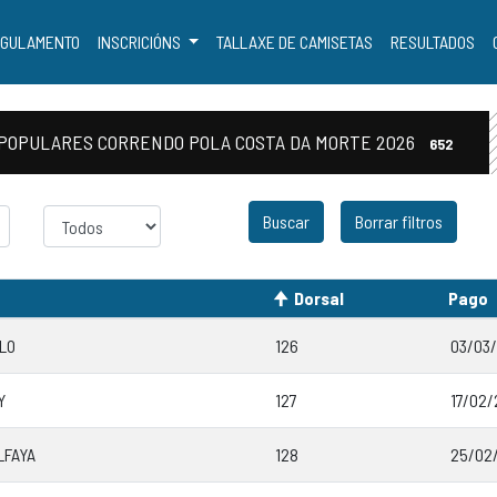
GULAMENTO
INSCRICIÓNS
TALLAXE DE CAMISETAS
RESULTADOS
AS POPULARES CORRENDO POLA COSTA DA MORTE 2026
652
Sexo
Borrar filtros
Dorsal
Pago
LLO
126
03/03/
Y
127
17/02/
LFAYA
128
25/02/