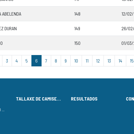
A ABELENDA
148
12/02/
EZ DURAN
149
26/02/
DO
150
01/03/
3
4
5
6
7
8
9
10
11
12
13
14
15
TALLAXE DE CAMISETAS
RESULTADOS
CO
LISTADO DE INSCRITOS NO CIRCUÍTO