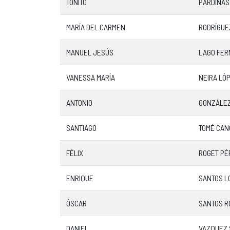
TOÑITO
PARDIÑAS
MARÍA DEL CARMEN
RODRÍGUEZ
MANUEL JESÚS
LAGO FE
VANESSA MARÍA
NEIRA LÓ
ANTONIO
GONZÁLE
SANTIAGO
TOMÉ CAN
FÉLIX
ROGET PÉ
ENRIQUE
SANTOS L
ÓSCAR
SANTOS R
DANIEL
VAZQUEZ 