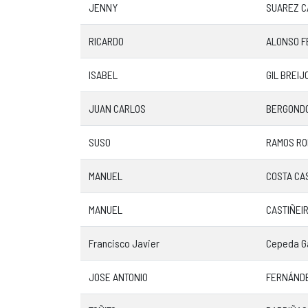
JENNY
SUAREZ 
RICARDO
ALONSO 
ISABEL
GIL BREIJ
JUAN CARLOS
BERGONDO
SUSO
RAMOS RO
MANUEL
COSTA CA
MANUEL
CASTIÑEI
Francisco Javier
Cepeda G
JOSE ANTONIO
FERNÁNDE