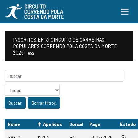
INSCRITOS EN XI CIRCUITO DE CARREIRAS
POPULARES CORRENDO POLA COSTA DA MORTE
2026
652
Sexo
Borrar filtros
Nome
Apelidos
Dorsal
Pago
Estado
PABLO
INSUA
43
10/02/2026