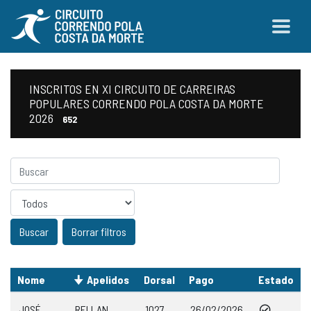
INSCRITOS EN XI CIRCUITO DE CARREIRAS
POPULARES CORRENDO POLA COSTA DA MORTE
2026
652
Sexo
Borrar filtros
Nome
Apelidos
Dorsal
Pago
Estado
JOSÉ
RELLAN
1027
26/02/2026