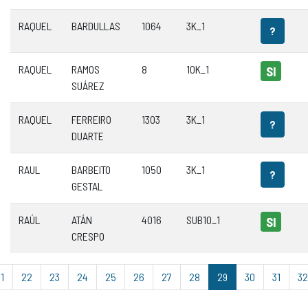
RAQUEL
BARDULLAS
1064
3K_1
?
RAQUEL
RAMOS
8
10K_1
SI
SUÁREZ
RAQUEL
FERREIRO
1303
3K_1
?
DUARTE
RAUL
BARBEITO
1050
3K_1
?
GESTAL
RAÚL
ATÁN
4016
SUB10_1
SI
CRESPO
1
22
23
24
25
26
27
28
29
30
31
32