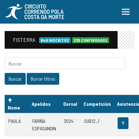
FISTERRA
849 INSCRITOS
235 CONFIRMADOS
Apelidos
Dorsal
Competición
Asistenci
Nome
PAULA
FARIÑA
3024
SUB12_1
?
ESPASANDIN