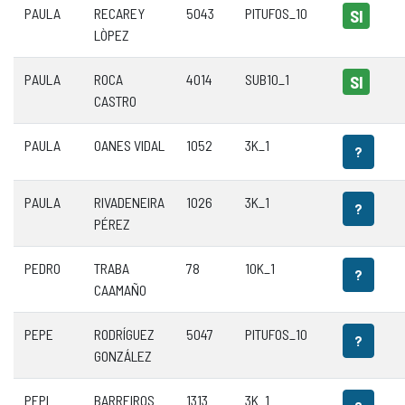
PAULA
RECAREY
5043
PITUFOS_10
SI
LÒPEZ
PAULA
ROCA
4014
SUB10_1
SI
CASTRO
PAULA
OANES VIDAL
1052
3K_1
?
PAULA
RIVADENEIRA
1026
3K_1
?
PÉREZ
PEDRO
TRABA
78
10K_1
?
CAAMAÑO
PEPE
RODRÍGUEZ
5047
PITUFOS_10
?
GONZÁLEZ
PEPI
BARREIROS
1313
3K_1