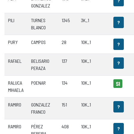
?
GONZALEZ
PILI
TURNES
1345
3K_1
?
BLANCO
PURY
CAMPOS
28
10K_1
?
RAFAEL
BELISARIO
137
10K_1
?
PERAZA
RALUCA
POENAR
134
10K_1
SI
MIHAELA
RAMIRO
GONZALEZ
151
10K_1
?
FRANCO
RAMIRO
PÉREZ
408
10K_1
?
PEREIRA