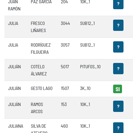
JUAN
PAZ GARCÍA
204
10K_1
?
RAMÓN
JULIA
FRESCO
3044
SUB12_1
?
LIÑARES
JULIA
RODRÍGUEZ
3057
SUB12_1
?
FILGUEIRA
JULIÁN
COTELO
5017
PITUFOS_10
?
ÁLVAREZ
JULIÁN
GESTO LAGO
1507
3K_10
SI
JULIÁN
RAMOS
153
10K_1
?
ARCOS
JULIANA
SILVA DE
460
10K_1
?
AZEVEDO