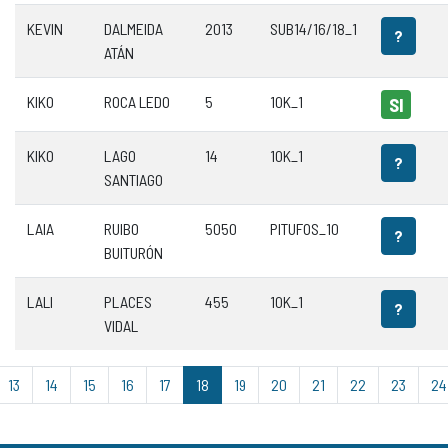
KEVIN
DALMEIDA
2013
SUB14/16/18_1
?
ATÁN
KIKO
ROCA LEDO
5
10K_1
SI
KIKO
LAGO
14
10K_1
?
SANTIAGO
LAIA
RUIBO
5050
PITUFOS_10
?
BUITURÓN
LALI
PLACES
455
10K_1
?
VIDAL
13
14
15
16
17
18
19
20
21
22
23
24