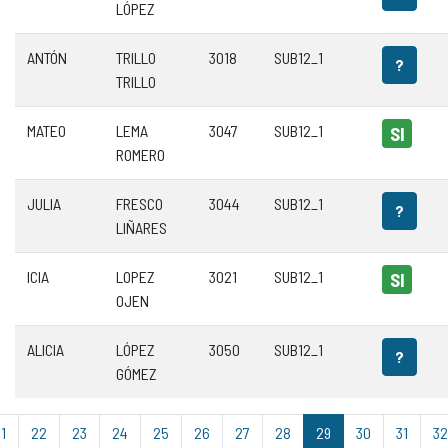
LÓPEZ
ANTÓN
TRILLO
3018
SUB12_1
?
TRILLO
MATEO
LEMA
3047
SUB12_1
SI
ROMERO
JULIA
FRESCO
3044
SUB12_1
?
LIÑARES
ICIA
LOPEZ
3021
SUB12_1
SI
OJEN
ALICIA
LÓPEZ
3050
SUB12_1
?
GÓMEZ
1
22
23
24
25
26
27
28
29
30
31
32