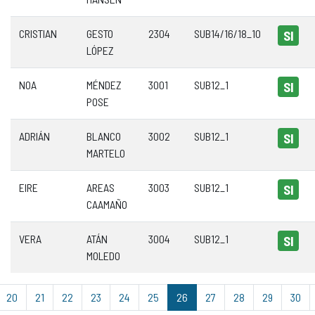
CRISTIAN
GESTO
2304
SUB14/16/18_10
SI
LÓPEZ
NOA
MÉNDEZ
3001
SUB12_1
SI
POSE
ADRIÁN
BLANCO
3002
SUB12_1
SI
MARTELO
EIRE
AREAS
3003
SUB12_1
SI
CAAMAÑO
VERA
ATÁN
3004
SUB12_1
SI
MOLEDO
20
21
22
23
24
25
26
27
28
29
30