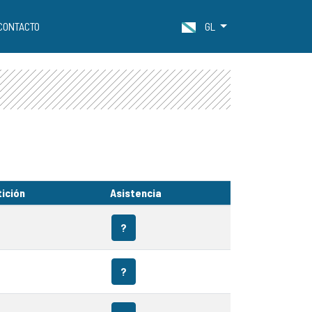
CONTACTO
GL
ición
Asistencia
?
?