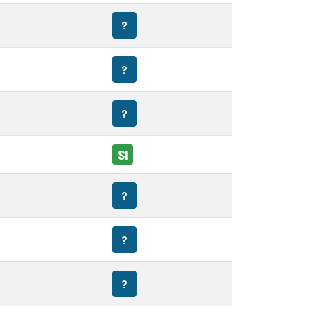
?
?
?
SI
?
?
?