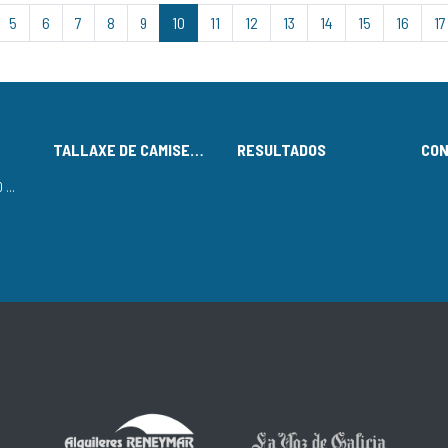
5
6
7
8
9
10
11
12
13
14
15
16
17
TALLAXE DE CAMISETAS
RESULTADOS
CO
LISTADO DE INSCRITOS NO CIRCUÍTO