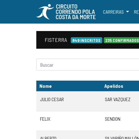
CARREIRAS
RE
FISTERRA
849 INSCRITOS
235 CONFIRMADO
Nome
Apelidos
JULIO CESAR
SAR VAZQUEZ
FELIX
SENDON
ALBERTO
SILVARIÑO MALLÓ