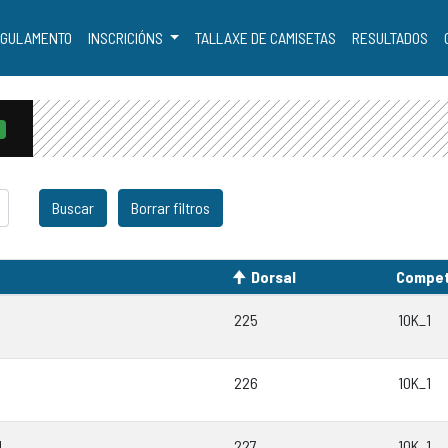
GULAMENTO
INSCRICIÓNS
TALLAXE DE CAMISETAS
RESULTADOS
S
Dorsal
Compet
225
10K_1
226
10K_1
N
227
10K_1