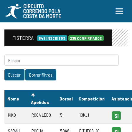
FISTERRA
849 INSCRITOS
235 CONFIRMADOS
Nome
Dorsal
Competición
Asistenci
Apelidos
KIKO
ROCA LEDO
5
10K_1
SI
SARAH
ROCHA
5046
PITUFOS_10
SI