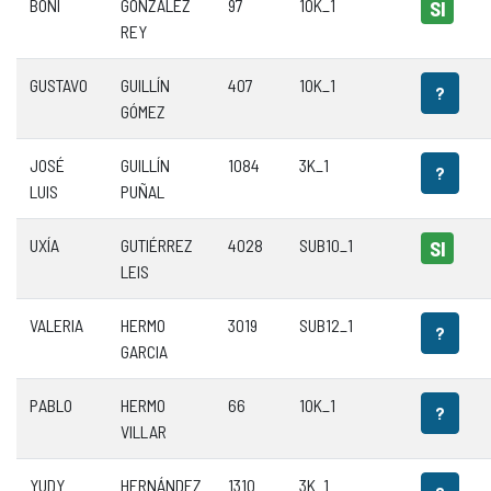
BONI
GONZÁLEZ
97
10K_1
SI
REY
GUSTAVO
GUILLÍN
407
10K_1
?
GÓMEZ
JOSÉ
GUILLÍN
1084
3K_1
?
LUIS
PUÑAL
UXÍA
GUTIÉRREZ
4028
SUB10_1
SI
LEIS
VALERIA
HERMO
3019
SUB12_1
?
GARCIA
PABLO
HERMO
66
10K_1
?
VILLAR
YUDY
HERNÁNDEZ
1310
3K_1