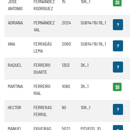
JOSE
FERNÁNDEZ
15
10K_1
SI
ANTONIO
RODRÍGUEZ
ADRIANA
FERNÁNDEZ
2024
SUB14/16/18_1
?
VAL
ANA
FERRADÁS
2060
SUB14/16/18_1
?
LEMA
RAQUEL
FERREIRO
1303
3K_1
?
DUARTE
MARTINA
FERREIRO
1080
3K_1
SI
RIAL
HECTOR
FERRERAS
90
10K_1
?
FERROL
MANUEL
FIGUEIRAS
5021
PITUFOS_10