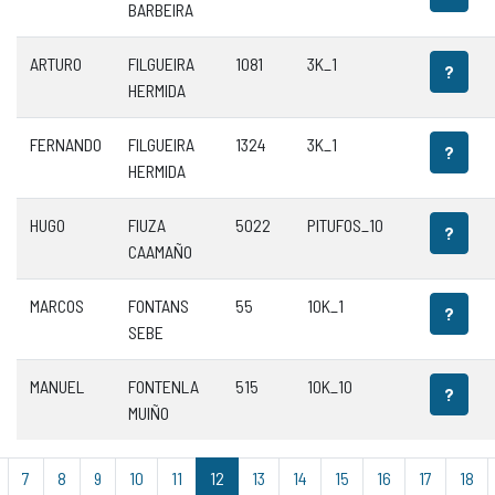
BARBEIRA
ARTURO
FILGUEIRA
1081
3K_1
?
HERMIDA
FERNANDO
FILGUEIRA
1324
3K_1
?
HERMIDA
HUGO
FIUZA
5022
PITUFOS_10
?
CAAMAÑO
MARCOS
FONTANS
55
10K_1
?
SEBE
MANUEL
FONTENLA
515
10K_10
?
MUIÑO
7
8
9
10
11
12
13
14
15
16
17
18