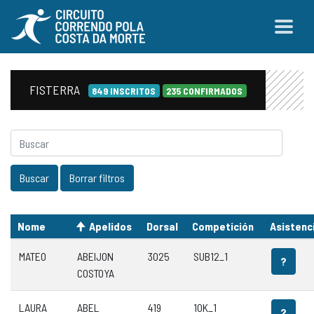
FISTERRA
849 INSCRITOS
235 CONFIRMADOS
Nome
Apelidos
Dorsal
Competición
Asistenc
MATEO
ABEIJON
3025
SUB12_1
?
COSTOYA
LAURA
ABEL
419
10K_1
?