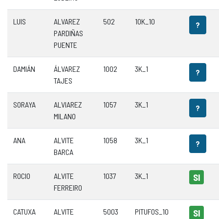
LUIS
ALVAREZ
502
10K_10
?
PARDIÑAS
PUENTE
DAMIÁN
ÁLVAREZ
1002
3K_1
?
TAJES
SORAYA
ALVIAREZ
1057
3K_1
?
MILANO
ANA
ALVITE
1058
3K_1
?
BARCA
ROCIO
ALVITE
1037
3K_1
SI
FERREIRO
CATUXA
ALVITE
5003
PITUFOS_10
SI