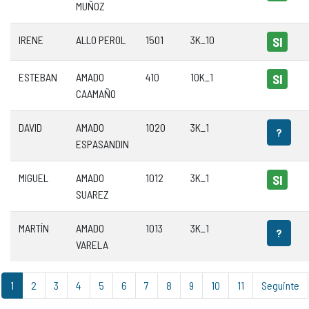
MUÑOZ
IRENE
ALLO PEROL
1501
3K_10
SI
ESTEBAN
AMADO
410
10K_1
SI
CAAMAÑO
DAVID
AMADO
1020
3K_1
?
ESPASANDIN
MIGUEL
AMADO
1012
3K_1
SI
SUAREZ
MARTÍN
AMADO
1013
3K_1
?
VARELA
1
2
3
4
5
6
7
8
9
10
11
Seguinte