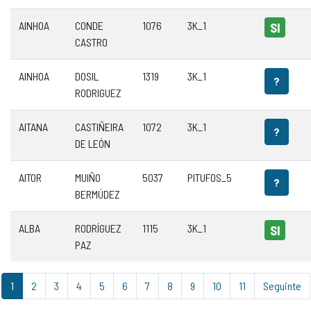
AINHOA
CONDE
1076
3K_1
SI
CASTRO
AINHOA
DOSIL
1319
3K_1
?
RODRIGUEZ
AITANA
CASTIÑEIRA
1072
3K_1
?
DE LEÓN
AITOR
MUIÑO
5037
PITUFOS_5
?
BERMÚDEZ
ALBA
RODRÍGUEZ
1115
3K_1
SI
PAZ
1
2
3
4
5
6
7
8
9
10
11
Seguinte