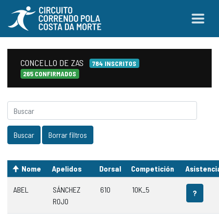
CONCELLO DE ZAS
784 INSCRITOS
265 CONFIRMADOS
Nome
Apelidos
Dorsal
Competición
Asistenci
ABEL
SÁNCHEZ
610
10K_5
?
ROJO