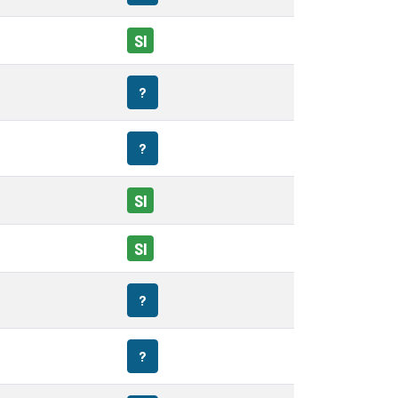
SI
?
?
SI
SI
?
?