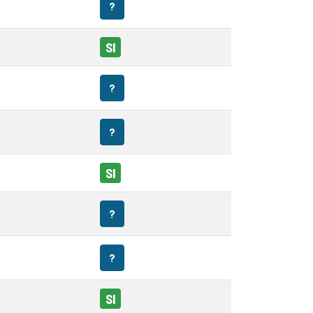
?
SI
?
?
SI
?
?
SI