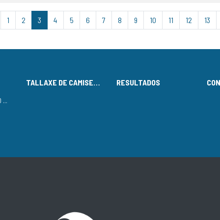
1
2
3
4
5
6
7
8
9
10
11
12
13
TALLAXE DE CAMISETAS
RESULTADOS
CO
LISTADO DE INSCRITOS NO CIRCUÍTO