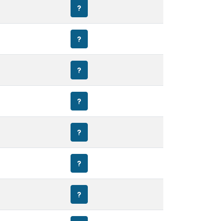
?
?
?
?
?
?
?