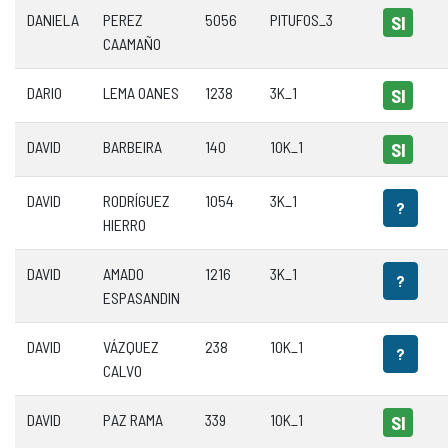
DANIELA
PEREZ
5056
PITUFOS_3
SI
CAAMAÑO
DARIO
LEMA OANES
1238
3K_1
SI
DAVID
BARBEIRA
140
10K_1
SI
DAVID
RODRÍGUEZ
1054
3K_1
?
HIERRO
DAVID
AMADO
1216
3K_1
?
ESPASANDIN
DAVID
VÁZQUEZ
238
10K_1
?
CALVO
DAVID
PAZ RAMA
339
10K_1
SI