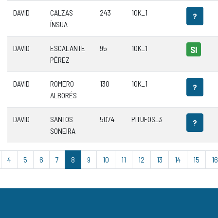
DAVID
CALZAS
243
10K_1
?
ÍNSUA
DAVID
ESCALANTE
95
10K_1
SI
PÉREZ
DAVID
ROMERO
130
10K_1
?
ALBORÉS
DAVID
SANTOS
5074
PITUFOS_3
?
SONEIRA
4
5
6
7
8
9
10
11
12
13
14
15
16