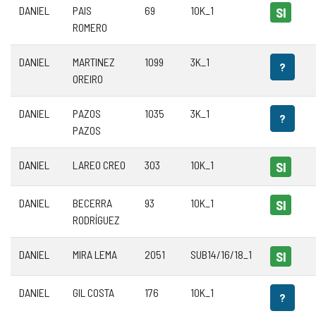
DANIEL
PAIS
69
10K_1
SI
ROMERO
DANIEL
MARTINEZ
1099
3K_1
?
OREIRO
DANIEL
PAZOS
1035
3K_1
?
PAZOS
DANIEL
LAREO CREO
303
10K_1
SI
DANIEL
BECERRA
93
10K_1
SI
RODRÍGUEZ
DANIEL
MIRA LEMA
2051
SUB14/16/18_1
SI
DANIEL
GIL COSTA
176
10K_1
?