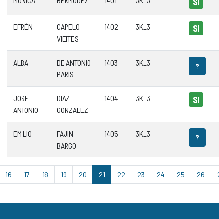
MÓNICA
BERMÚDEZ
1401
3K_3
SI
EFRÉN
CAPELO
1402
3K_3
SI
VIEITES
ALBA
DE ANTONIO
1403
3K_3
?
PARIS
JOSE
DIAZ
1404
3K_3
SI
ANTONIO
GONZALEZ
EMILIO
FAJIN
1405
3K_3
?
BARGO
16
17
18
19
20
21
22
23
24
25
26