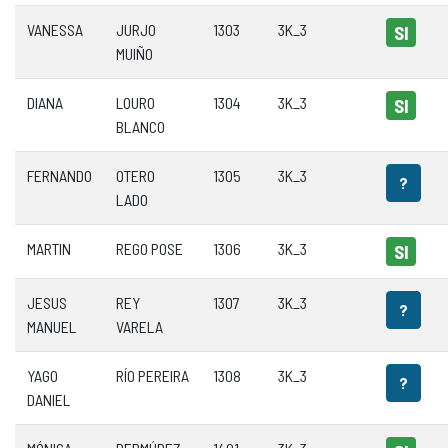
VANESSA
JURJO
1303
3K_3
SI
MUIÑO
DIANA
LOURO
1304
3K_3
SI
BLANCO
FERNANDO
OTERO
1305
3K_3
?
LADO
MARTIN
REGO POSE
1306
3K_3
SI
JESUS
REY
1307
3K_3
?
MANUEL
VARELA
YAGO
RÍO PEREIRA
1308
3K_3
?
DANIEL