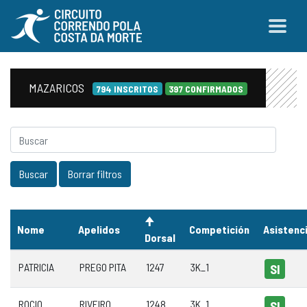
MAZARICOS
794 INSCRITOS
397 CONFIRMADOS
Nome
Apelidos
Competición
Asistenc
Dorsal
PATRICIA
PREGO PITA
1247
3K_1
SI
ROCIO
RIVEIRO
1248
3K_1
SI