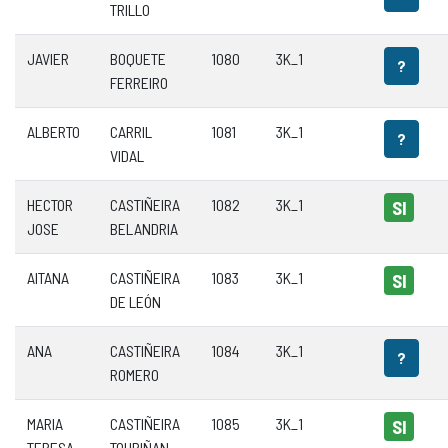
TRILLO
JAVIER
BOQUETE
1080
3K_1
?
FERREIRO
ALBERTO
CARRIL
1081
3K_1
?
VIDAL
HECTOR
CASTIÑEIRA
1082
3K_1
SI
JOSE
BELANDRIA
AITANA
CASTIÑEIRA
1083
3K_1
SI
DE LEÓN
ANA
CASTIÑEIRA
1084
3K_1
?
ROMERO
MARIA
CASTIÑEIRA
1085
3K_1
SI
TERESA
TOURIÑAN