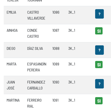
EMILIA
CASTRO
1086
3K_1
?
VILLAVERDE
AINHOA
CONDE
1087
3K_1
SI
CASTRO
DIEGO
DÍAZ SILVA
1088
3K_1
?
MARTA
ESPASANDÍN
1089
3K_1
SI
PEREIRA
JUAN
FERNANDEZ
1090
3K_1
?
JOSÉ
CARBALLO
MARTINA
FERREIRO
1091
3K_1
SI
RIAL