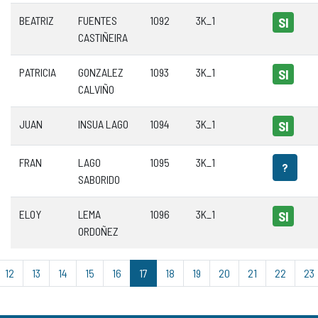
BEATRIZ
FUENTES
1092
3K_1
SI
CASTIÑEIRA
PATRICIA
GONZALEZ
1093
3K_1
SI
CALVIÑO
JUAN
INSUA LAGO
1094
3K_1
SI
FRAN
LAGO
1095
3K_1
?
SABORIDO
ELOY
LEMA
1096
3K_1
SI
ORDOÑEZ
12
13
14
15
16
17
18
19
20
21
22
23