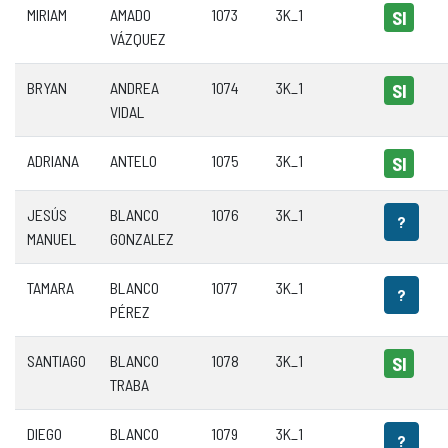
MIRIAM
AMADO
1073
3K_1
SI
VÁZQUEZ
BRYAN
ANDREA
1074
3K_1
SI
VIDAL
ADRIANA
ANTELO
1075
3K_1
SI
JESÚS
BLANCO
1076
3K_1
?
MANUEL
GONZALEZ
TAMARA
BLANCO
1077
3K_1
?
PÉREZ
SANTIAGO
BLANCO
1078
3K_1
SI
TRABA
DIEGO
BLANCO
1079
3K_1
?