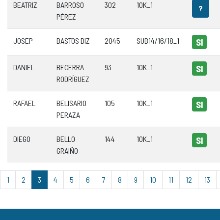
BEATRIZ
BARROSO
302
10K_1
?
PÉREZ
JOSEP
BASTOS DIZ
2045
SUB14/16/18_1
SI
DANIEL
BECERRA
93
10K_1
SI
RODRÍGUEZ
RAFAEL
BELISARIO
105
10K_1
SI
PERAZA
DIEGO
BELLO
144
10K_1
SI
GRAIÑO
1
2
3
4
5
6
7
8
9
10
11
12
13