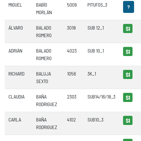
MIGUEL
BABÍO
5009
PITUFOS_3
?
MORLÁN
ÁLVARO
BALADO
3018
SUB 12_1
SI
ROMERO
ADRIÁN
BALADO
4023
SUB 10_1
SI
ROMERO
RICHARD
BALUJA
1056
3K_1
SI
SEXTO
CLAUDIA
BAÑA
2303
SUB14/16/18_3
SI
RODRIGUEZ
CARLA
BAÑA
4102
SUB10_3
SI
RODRIGUEZ