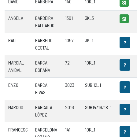
DAVID
BARBEIRA
140
10K_1
SI
ANGELA
BARBEIRA
1301
3K_3
SI
GALLARDO
RAUL
BARBEITO
1057
3K_1
?
GESTAL
MARCIAL
BARCA
72
10K_1
?
ANIBAL
ESPAÑA
ENZO
BARCA
3023
SUB 12_1
?
RIVAS
MARCOS
BARCALA
2016
SUB14/16/18_1
?
LÓPEZ
FRANCESC
BARCELONA
141
10K_1
?
LOZANO