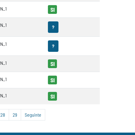
N_1
SI
N_1
?
N_1
?
N_1
SI
N_1
SI
N_1
SI
28
29
Seguinte