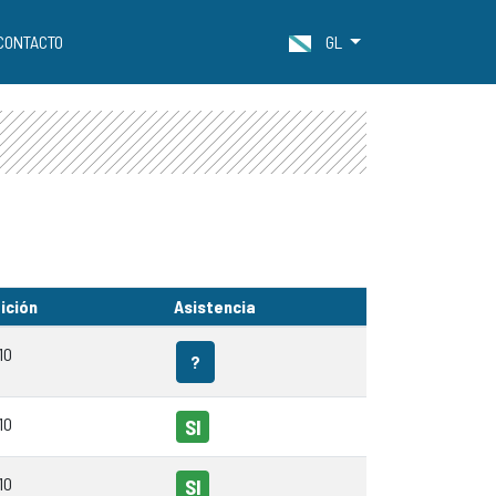
CONTACTO
GL
ición
Asistencia
10
?
10
SI
10
SI