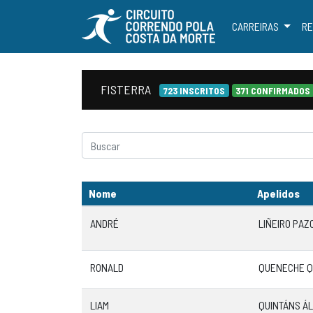
CARREIRAS
RE
FISTERRA
723 INSCRITOS
371 CONFIRMADOS
Nome
Apelidos
ANDRÉ
LIÑEIRO PAZ
RONALD
QUENECHE Q
LIAM
QUINTÁNS Á