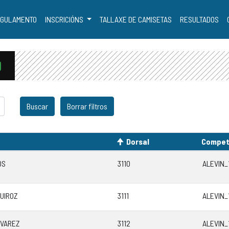
GULAMENTO
INSCRICIÓNS
TALLAXE DE CAMISETAS
RESULTADOS
Dorsal
Compet
OS
3110
ALEVIN_
UIROZ
3111
ALEVIN_
LVAREZ
3112
ALEVIN_