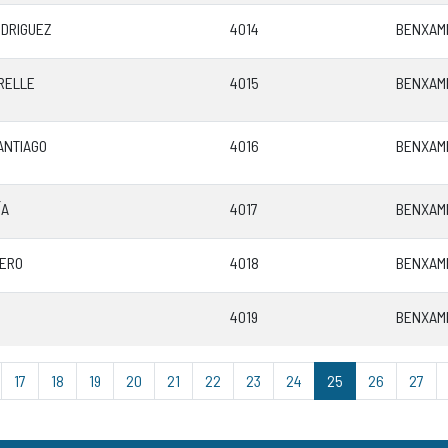
ODRIGUEZ
4014
BENXAMI
RELLE
4015
BENXAMI
ANTIAGO
4016
BENXAMI
ÍA
4017
BENXAMI
MERO
4018
BENXAMI
4019
BENXAMI
17
18
19
20
21
22
23
24
25
26
27