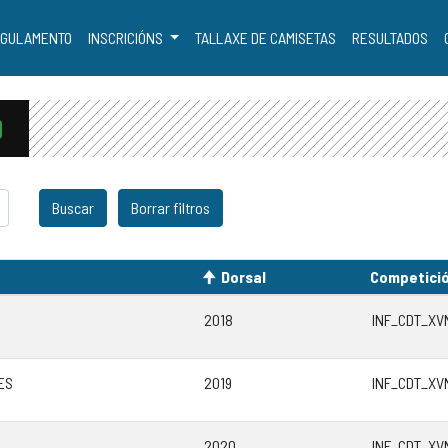
GULAMENTO
INSCRICIÓNS
TALLAXE DE CAMISETAS
RESULTADOS
Dorsal
Competici
2018
INF_CDT_XV
ES
2019
INF_CDT_XV
2020
INF_CDT_XV