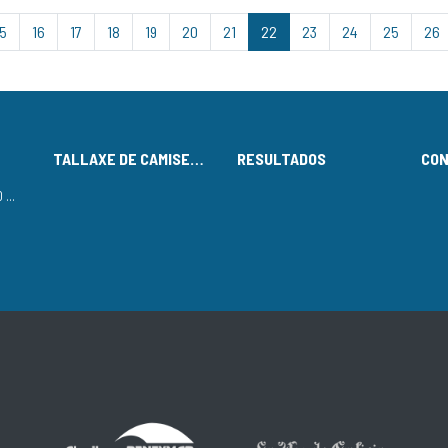
15
16
17
18
19
20
21
22
23
24
25
26
TALLAXE DE CAMISETAS
RESULTADOS
CO
LISTADO DE INSCRITOS NO CIRCUÍTO