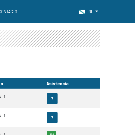
CONTACTO
GL
ón
Asistencia
N_1
?
N_1
?
N_1