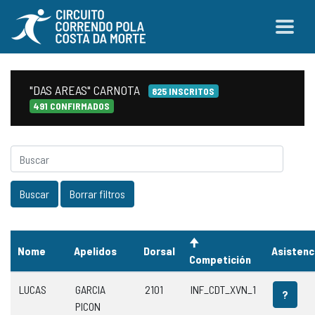
"DAS AREAS" CARNOTA
825 INSCRITOS
491 CONFIRMADOS
Nome
Apelidos
Dorsal
Asistenc
Competición
LUCAS
GARCIA
2101
INF_CDT_XVN_1
?
PICON