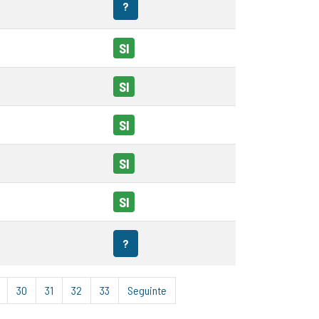
?
SI
SI
SI
SI
SI
?
30
31
32
33
Seguinte