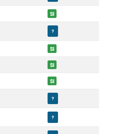
SI
?
SI
SI
SI
?
?