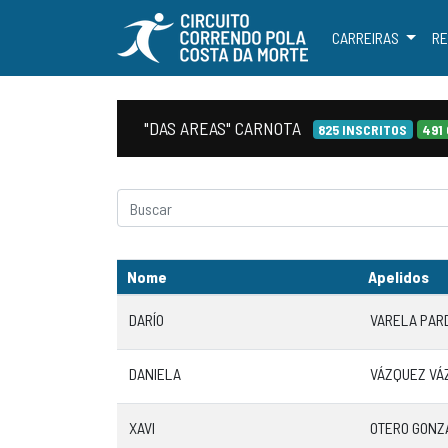
CARREIRAS
RE
"DAS AREAS" CARNOTA
825 INSCRITOS
491
Nome
Apelidos
DARÍO
VARELA PAR
DANIELA
VÁZQUEZ VÁ
XAVI
OTERO GONZ