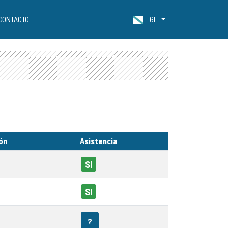
CONTACTO
GL
ón
Asistencia
SI
SI
?