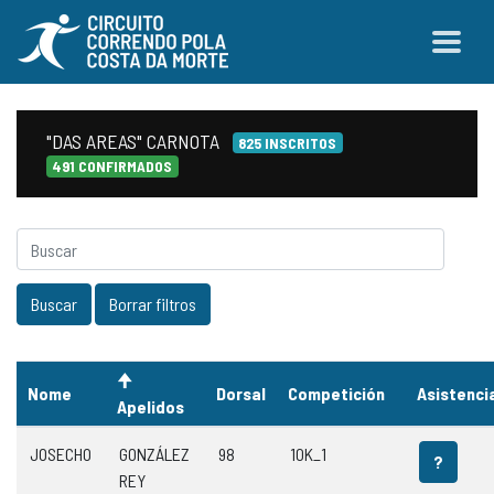
"DAS AREAS" CARNOTA
825 INSCRITOS
491 CONFIRMADOS
Nome
Dorsal
Competición
Asistenci
Apelidos
JOSECHO
GONZÁLEZ
98
10K_1
?
REY