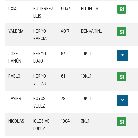
UXÍA
GUTIÉRREZ
5037
PITUFO_6
SI
LEIS
VALERIA
HERMO
4017
BENXAMIN_1
SI
GARCÍA
JOSÉ
HERMO
97
10K_1
?
RAMÓN
LOJO
PABLO
HERMO
61
10K_1
SI
VILLAR
JAVIER
HOYOS
78
10K_1
?
VELEZ
NICOLAS
IGLESIAS
1004
3K_1
SI
LOPEZ