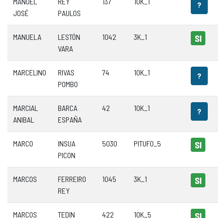
MANUEL
REY
137
10K_1
?
JOSÉ
PAULOS
MANUELA
LESTÓN
1042
3K_1
SI
VARA
MARCELINO
RIVAS
74
10K_1
?
POMBO
MARCIAL
BARCA
42
10K_1
?
ANIBAL
ESPAÑA
MARCO
INSUA
5030
PITUFO_5
SI
PICON
MARCOS
FERREIRO
1045
3K_1
SI
REY
MARCOS
TEDIN
422
10K_5
SI