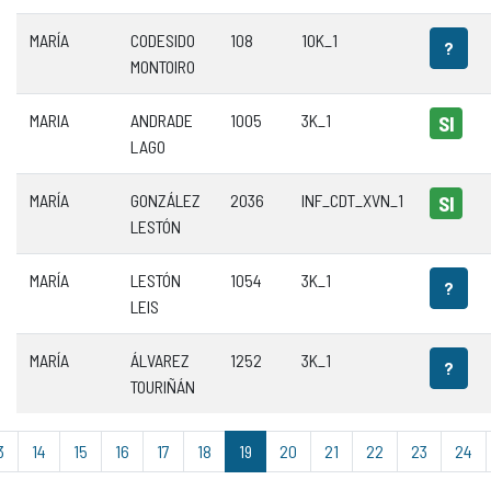
MARÍA
CODESIDO
108
10K_1
?
MONTOIRO
MARIA
ANDRADE
1005
3K_1
SI
LAGO
MARÍA
GONZÁLEZ
2036
INF_CDT_XVN_1
SI
LESTÓN
MARÍA
LESTÓN
1054
3K_1
?
LEIS
MARÍA
ÁLVAREZ
1252
3K_1
?
TOURIÑÁN
3
14
15
16
17
18
19
20
21
22
23
24